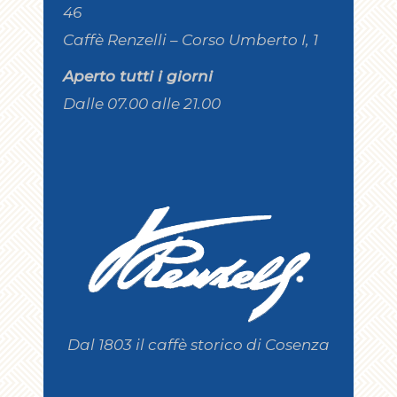
46
Caffè Renzelli – Corso Umberto I, 1
Aperto tutti i giorni
Dalle 07.00 alle 21.00
Dal 1803 il caffè storico di Cosenza