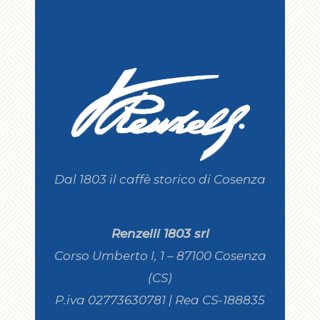
Dal 1803 il caffè storico di Cosenza
Renzelli 1803 srl
Corso Umberto I, 1 – 87100 Cosenza
(CS)
P.iva 02773630781 | Rea CS-188835