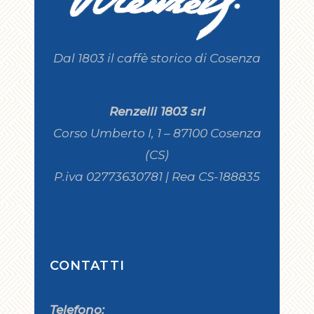
Dal 1803 il caffè storico di Cosenza
Renzelli 1803 srl
Corso Umberto I, 1 – 87100 Cosenza
(CS)
P.iva 02773630781 | Rea CS-188835
CONTATTI
Telefono: