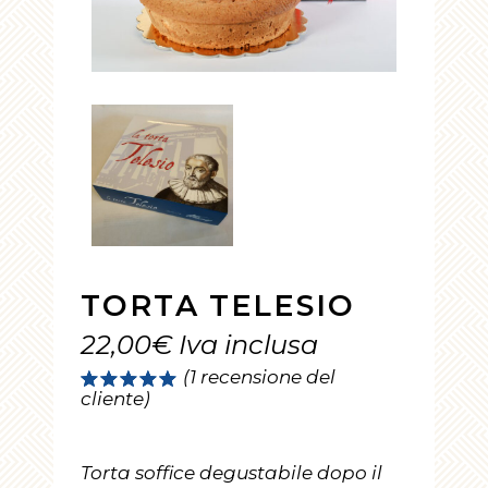
TORTA TELESIO
22,00
€
Iva inclusa
(
1
recensione del
Valutato
1
cliente)
5.00
su
5 su
base di
recensioni
Torta soffice degustabile dopo il