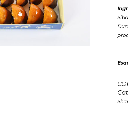
Ingr
Siba
Dura
pro
Esau
CO
Cat
Shar