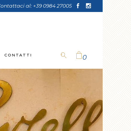
ontattaci al:
+39 0984 27005
CONTATTI
0
No products in the cart.