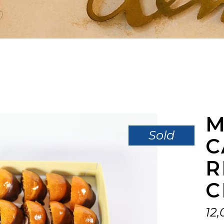
M
Sold
C
R
C
12,