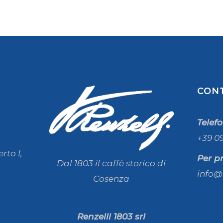
CON
Telef
+39 0
rto I,
Per p
Dal 1803 il caffè storico di
info@
Cosenza
Renzelli 1803 srl