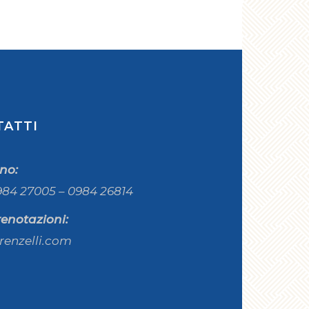
TATTI
ono:
984 27005 – 0984 26814
renotazioni:
renzelli.com