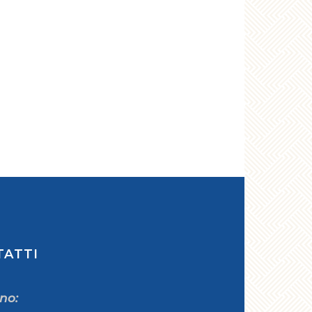
TATTI
ono: