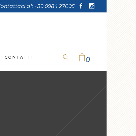
ontattaci al:
+39 0984 27005
CONTATTI
0
No products in the cart.