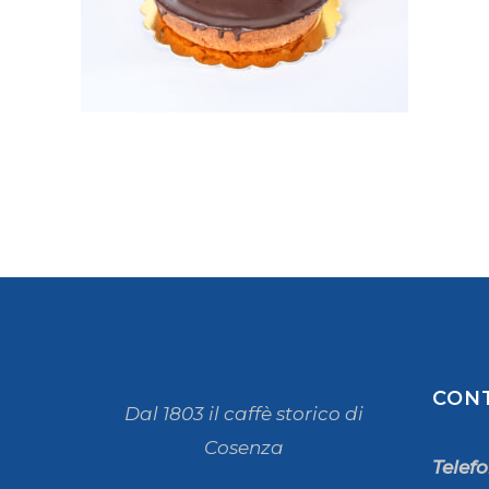
CON
Dal 1803 il caffè storico di
Cosenza
Telef