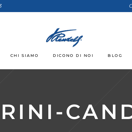
3
C
CHI SIAMO
DICONO DI NOI
BLOG
INI-CAND