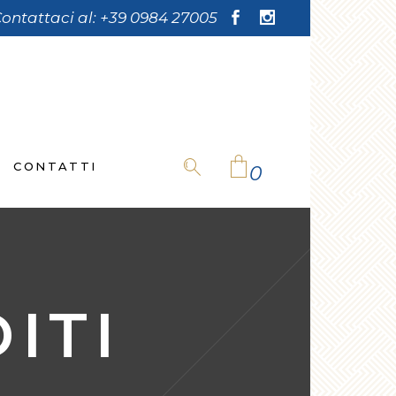
ontattaci al:
+39 0984 27005
CONTATTI
0
No products in the cart.
ITI