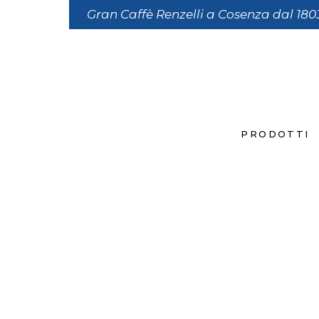
Gran Caffè Renzelli a Cosenza dal 180
PRODOTTI
FILETT