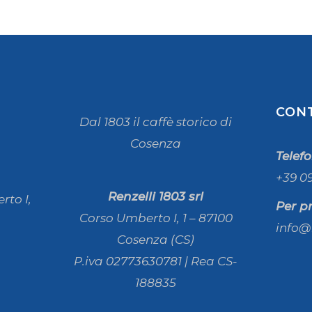
CON
Dal 1803 il caffè storico di
Cosenza
Telef
+39 0
Renzelli 1803 srl
rto I,
Per p
Corso Umberto I, 1 – 87100
info@
Cosenza (CS)
P.iva 02773630781 | Rea CS-
188835