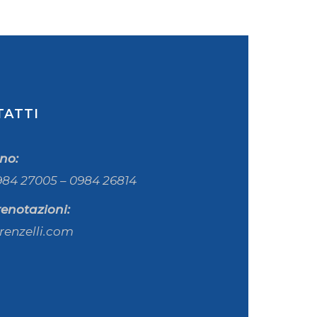
TATTI
ono:
984 27005 – 0984 26814
renotazioni:
renzelli.com