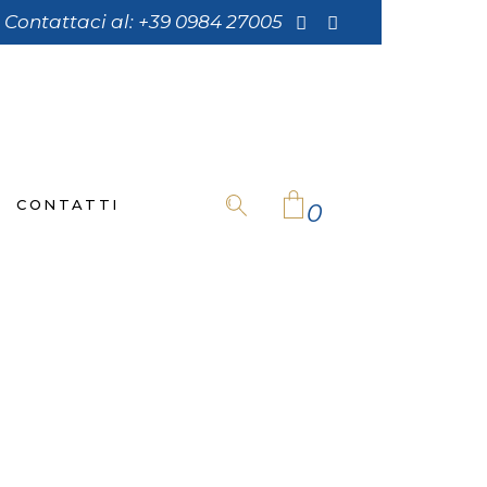
Contattaci al:
+39 0984 27005
CONTATTI
0
No products in the cart.
68×768