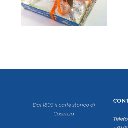
CON
Dal 1803 il caffè storico di
Cosenza
Telef
+39 0