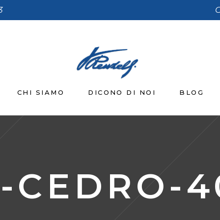
3
C
CHI SIAMO
DICONO DI NOI
BLOG
I-CEDRO-4