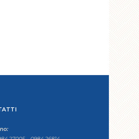
TATTI
ono:
984 27005 – 0984 26814