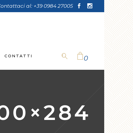
ontattaci al:
+39 0984 27005
CONTATTI
0
No products in the cart.
00×284